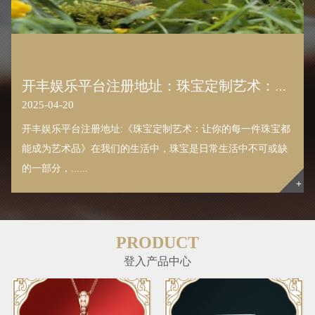
开丰娱乐平台注册地址：珠宝定制艺术：让你
2025-04-20
开丰娱乐平台注册地址:《珠宝定制艺术：让你的每一件珠宝都
能成为艺术品》在我们的生活中，珠宝是日常生活中不可或缺
的一部分，......
+
PRODUCT
登入产品中心