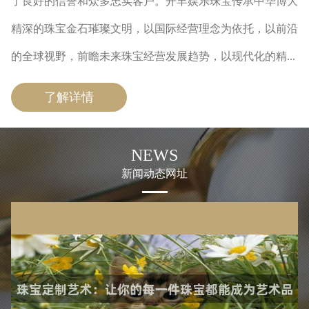
了良好的信誉和众多忠实客户。开丰娱乐珠宝传承中华博大
精深的珠宝金石璀璨文明，以国际经营理念为依托，以前沿
的全球视野，前瞻未来珠宝经营发展趋势，以现代化的精...
了解详情
NEWS
新闻动态网址