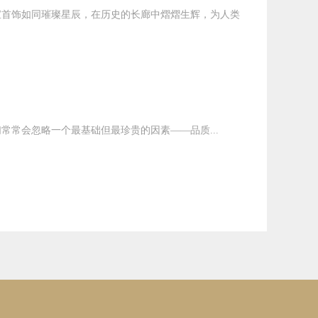
宝首饰如同璀璨星辰，在历史的长廊中熠熠生辉，为人类
常会忽略一个最基础但最珍贵的因素——品质...