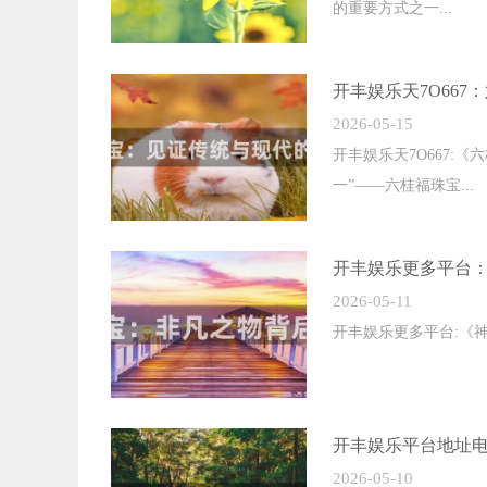
的重要方式之一...
开丰娱乐天7O66
2026-05-15
开丰娱乐天7O667
一”——六桂福珠宝...
开丰娱乐更多平台
2026-05-11
开丰娱乐更多平台:《
开丰娱乐平台地址
2026-05-10