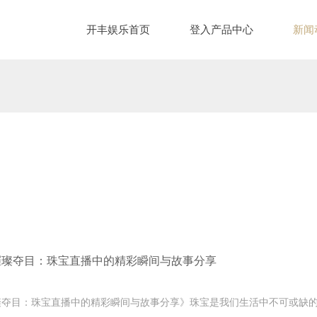
开丰娱乐首页
登入产品中心
新闻
璀璨夺目：珠宝直播中的精彩瞬间与故事分享
璨夺目：珠宝直播中的精彩瞬间与故事分享》珠宝是我们生活中不可或缺