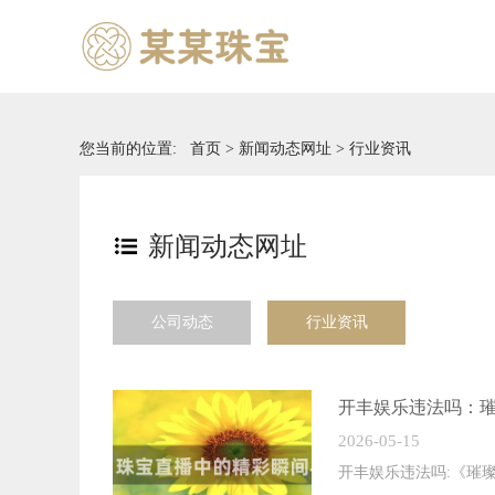
您当前的位置:
首页
>
新闻动态网址
>
行业资讯
新闻动态网址
公司动态
行业资讯
开丰娱乐违法吗：
2026-05-15
开丰娱乐违法吗:《璀