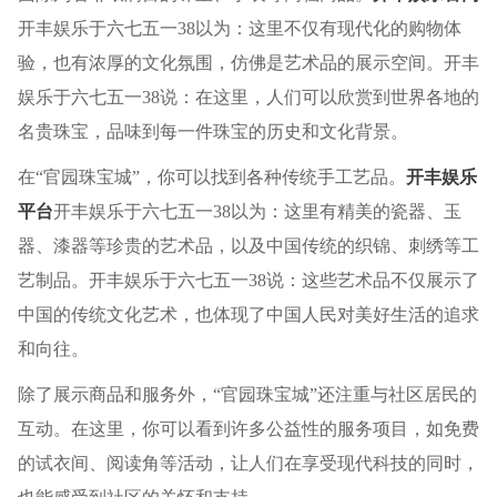
开丰娱乐于六七五一38以为：这里不仅有现代化的购物体
验，也有浓厚的文化氛围，仿佛是艺术品的展示空间。开丰
娱乐于六七五一38说：在这里，人们可以欣赏到世界各地的
名贵珠宝，品味到每一件珠宝的历史和文化背景。
在“官园珠宝城”，你可以找到各种传统手工艺品。
开丰娱乐
平台
开丰娱乐于六七五一38以为：这里有精美的瓷器、玉
器、漆器等珍贵的艺术品，以及中国传统的织锦、刺绣等工
艺制品。开丰娱乐于六七五一38说：这些艺术品不仅展示了
中国的传统文化艺术，也体现了中国人民对美好生活的追求
和向往。
除了展示商品和服务外，“官园珠宝城”还注重与社区居民的
互动。在这里，你可以看到许多公益性的服务项目，如免费
的试衣间、阅读角等活动，让人们在享受现代科技的同时，