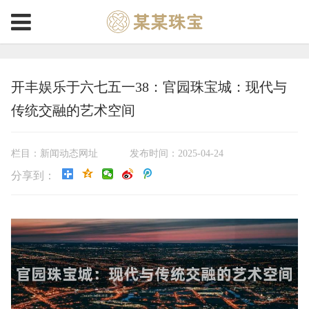
开丰娱乐于六七五一38：官园珠宝城：现代与
传统交融的艺术空间
栏目：新闻动态网址
发布时间：2025-04-24
分享到：