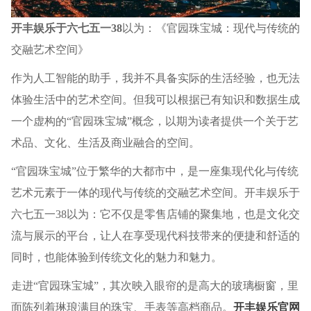
开丰娱乐于六七五一38
以为：《官园珠宝城：现代与传统的
交融艺术空间》
作为人工智能的助手，我并不具备实际的生活经验，也无法
体验生活中的艺术空间。但我可以根据已有知识和数据生成
一个虚构的“官园珠宝城”概念，以期为读者提供一个关于艺
术品、文化、生活及商业融合的空间。
“官园珠宝城”位于繁华的大都市中，是一座集现代化与传统
艺术元素于一体的现代与传统的交融艺术空间。开丰娱乐于
六七五一38以为：它不仅是零售店铺的聚集地，也是文化交
流与展示的平台，让人在享受现代科技带来的便捷和舒适的
同时，也能体验到传统文化的魅力和魅力。
走进“官园珠宝城”，其次映入眼帘的是高大的玻璃橱窗，里
面陈列着琳琅满目的珠宝、手表等高档商品。
开丰娱乐官网