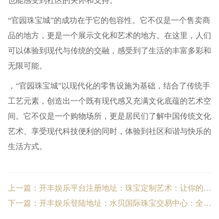
也能感受到社区的关怀和支持。
“官园珠宝城”的成功在于它的包容性。它不仅是一个售卖商
品的地方，更是一个展示文化和艺术的地方。在这里，人们
可以体验到现代与传统的交融，感受到了生活的丰富多彩和
无限可能。
，“官园珠宝城”以现代化的零售设施为基础，结合了传统手
工艺元素，创造出一个既有现代感又充满文化底蕴的艺术空
间。它不仅是一个购物场所，更是居民们了解中国传统文化
艺术、享受现代科技便利的同时，体验到社区和谐与快乐的
生活方式。
上一篇：开丰娱乐平台注册地址：珠宝定制艺术：让你的每一件珠宝都能成为艺术品
下一篇：开丰娱乐登陆地址：水贝国际珠宝交易中心：全球大宗珠宝交易平台的升级与重塑